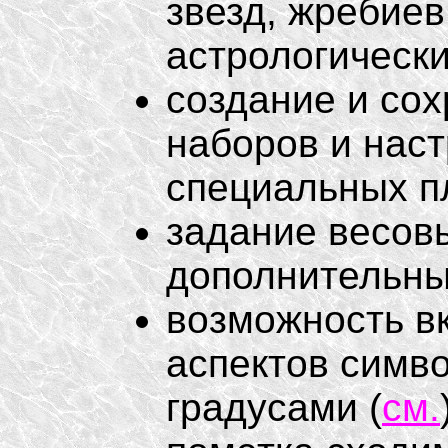
звезд, жребиев
астрологически
создание и со
наборов и наст
специальных п
задание весов
дополнительных
возможность в
аспектов симво
градусами (
см.