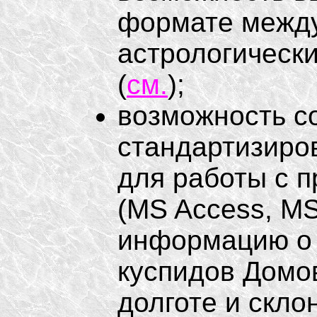
формате между
астрологически
(
см.
);
возможность с
стандартизиро
для работы с 
(MS Access, MS
информацию о 
куспидов Домов
долготе и скло