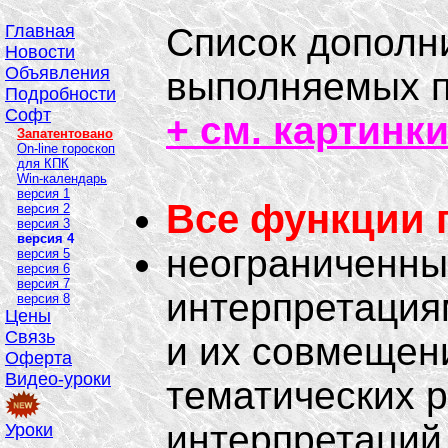
Главная
Список дополн
Новости
Объявления
выполняемых п
Подробности
Софт
+ см. картинк
Запатентовано
On-line гороскоп
для КПК
Win-календарь
версия 1
Все функции 
версия 2
версия 3
версия 4
неограниченны
версия 5
версия 6
версия 7
интерпретация
версия 8
Цены
Связь
и их совмещен
Оферта
Видео-уроки
тематических 
интерпретаций 
Уроки