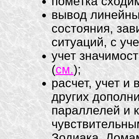
пометка сходим
вывод линейны
состояния, за
ситуаций, с уч
учет значимос
(
см.
);
расчет, учет и
других дополни
параллелей и к
чувствительным
Зодиака, Домам