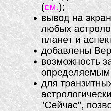
(
см.
);
вывод на экран
любых астроло
планет и аспек
добавлены Верт
возможность з
определяемым 
для транзитны
астрологическ
"Сейчас", позв