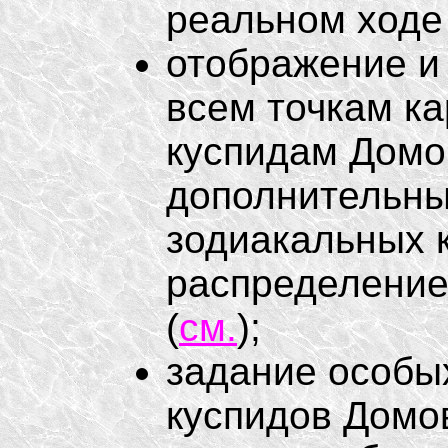
реальном ходе
отображение и
всем точкам ка
куспидам Домо
дополнительны
зодиакальных к
распределение 
(
см.
);
задание особых
куспидов Домов