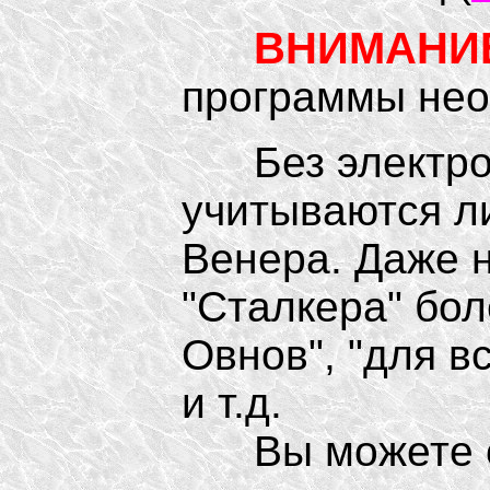
ВНИМАНИЕ
программы не
Без электронн
учитываются л
Венера. Даже н
"Сталкера" бол
Овнов", "для в
и т.д.
Вы можете св