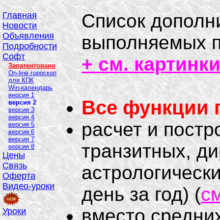
Главная
Список дополн
Новости
Объявления
выполняемых п
Подробности
Софт
+ см. картинк
Запатентовано
On-line гороскоп
для КПК
Win-календарь
версия 1
Все функции 
версия 2
версия 3
версия 4
расчет и постр
версия 5
версия 6
версия 7
транзитных, д
версия 8
Цены
Связь
астрологических
Оферта
Видео-уроки
день за год) (
см
вместо средни
Уроки